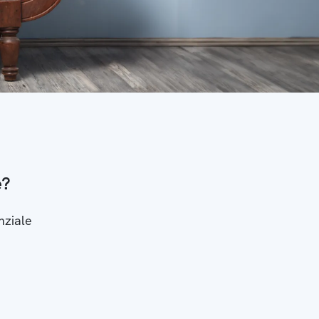
e?
nziale