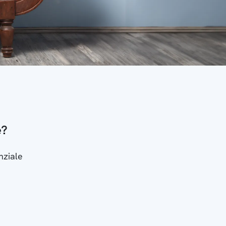
e?
nziale