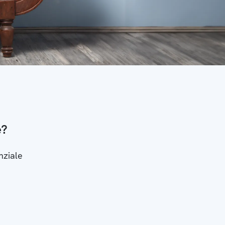
e?
nziale