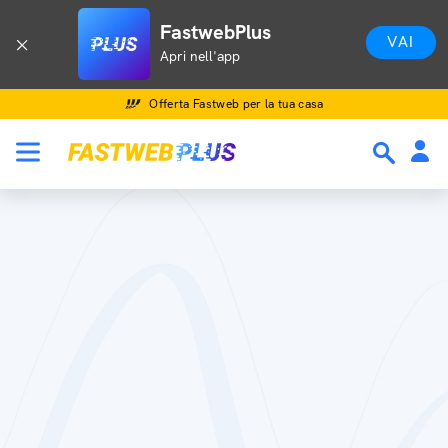
FastwebPlus
VAI
Apri nell'app
Offerta Fastweb per la tua casa