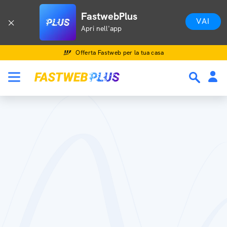
FastwebPlus
VAI
Apri nell'app
Offerta Fastweb per la tua casa