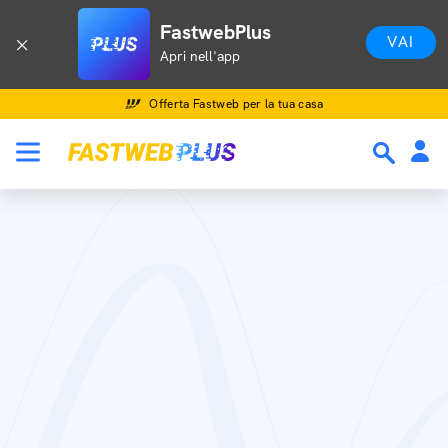
FastwebPlus
VAI
Apri nell'app
Offerta Fastweb per la tua casa