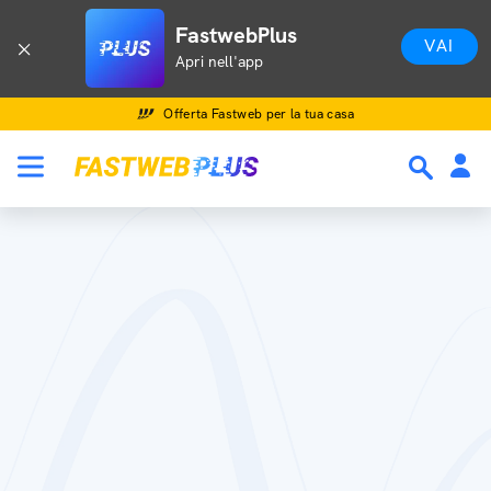
FastwebPlus
VAI
Apri nell'app
Offerta Fastweb per la tua casa