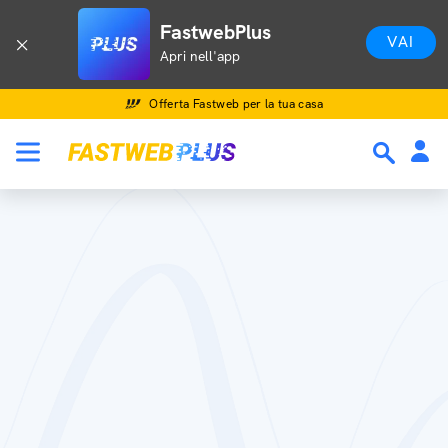
FastwebPlus
VAI
Apri nell'app
Offerta Fastweb per la tua casa