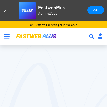
FastwebPlus
VAI
Apri nell'app
Offerta Fastweb per la tua casa