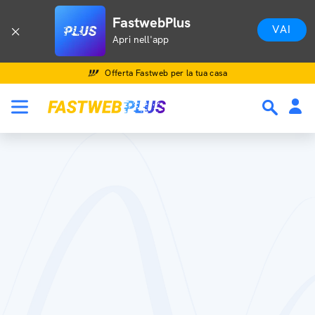
FastwebPlus
VAI
Apri nell'app
Offerta Fastweb per la tua casa