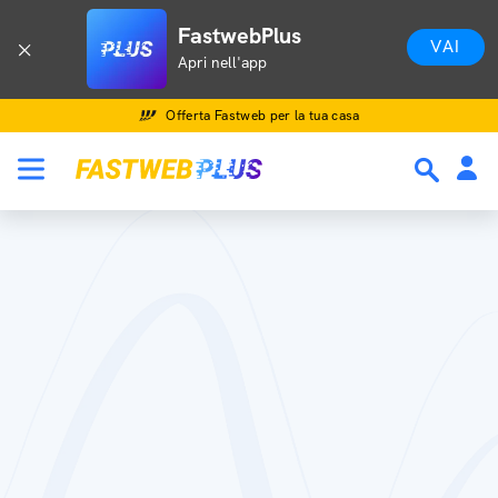
FastwebPlus
VAI
Apri nell'app
Offerta Fastweb per la tua casa