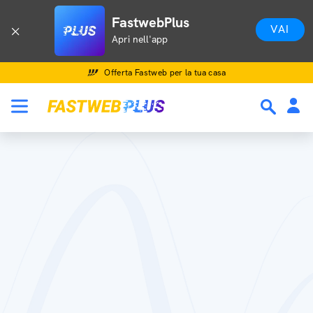
FastwebPlus
VAI
Apri nell'app
Offerta Fastweb per la tua casa