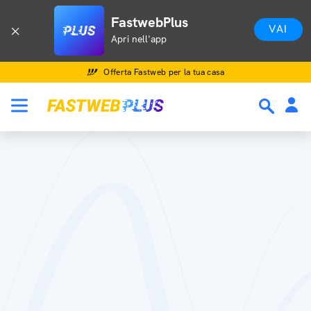
FastwebPlus
VAI
Apri nell'app
Offerta Fastweb per la tua casa