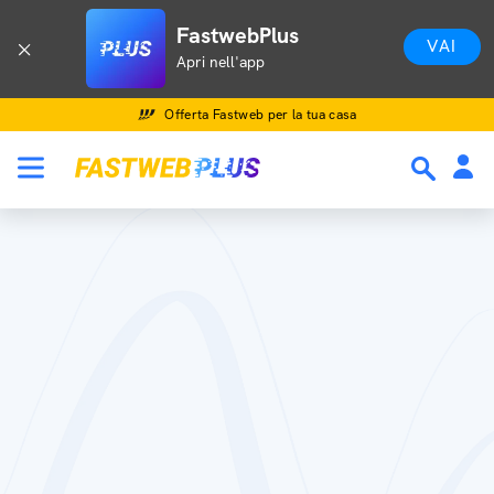
FastwebPlus
VAI
Apri nell'app
Offerta Fastweb per la tua casa