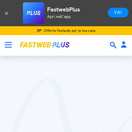
FastwebPlus
VAI
Apri nell'app
Offerta Fastweb per la tua casa