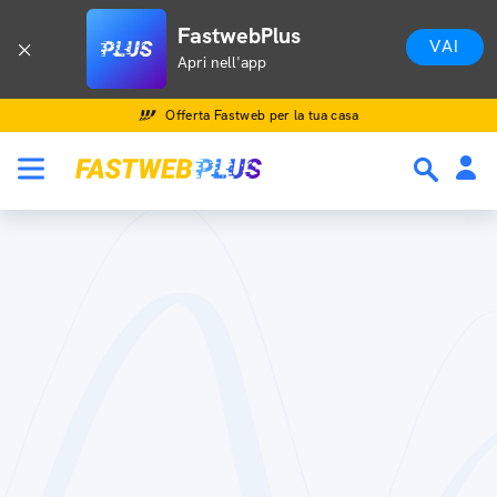
FastwebPlus
VAI
Apri nell'app
Offerta Fastweb per la tua casa