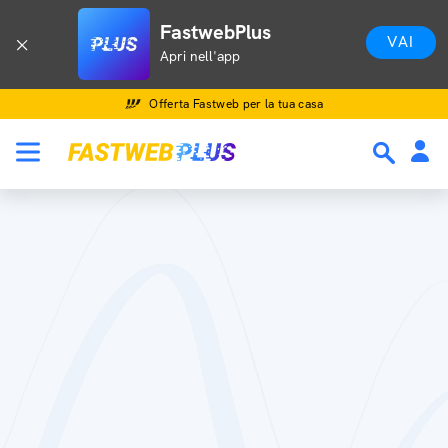
FastwebPlus
VAI
Apri nell'app
Offerta Fastweb per la tua casa