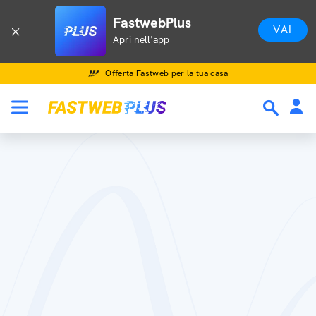
FastwebPlus
VAI
Apri nell'app
Offerta Fastweb per la tua casa