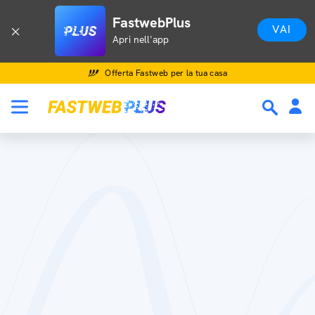
FastwebPlus
VAI
Apri nell'app
Offerta Fastweb per la tua casa