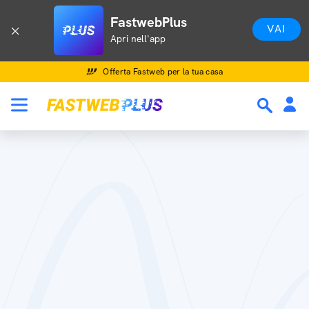
FastwebPlus
VAI
Apri nell'app
Offerta Fastweb per la tua casa