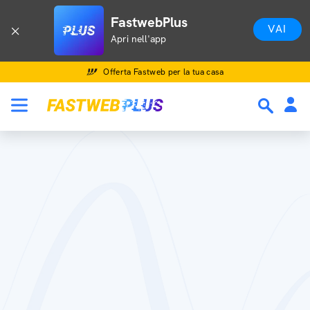
FastwebPlus
VAI
Apri nell'app
Offerta Fastweb per la tua casa