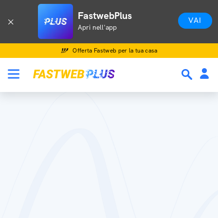
FastwebPlus
VAI
Apri nell'app
Offerta Fastweb per la tua casa