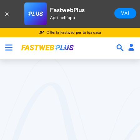
FastwebPlus
VAI
Apri nell'app
Offerta Fastweb per la tua casa