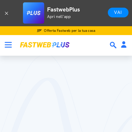
FastwebPlus
VAI
Apri nell'app
Offerta Fastweb per la tua casa