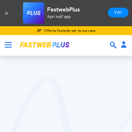
FastwebPlus
VAI
Apri nell'app
Offerta Fastweb per la tua casa