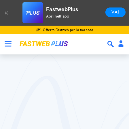
FastwebPlus
VAI
Apri nell'app
Offerta Fastweb per la tua casa