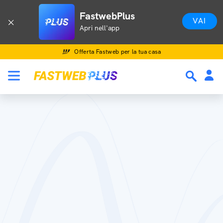
FastwebPlus
VAI
Apri nell'app
Offerta Fastweb per la tua casa