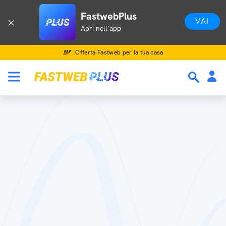
FastwebPlus
VAI
Apri nell'app
Offerta Fastweb per la tua casa