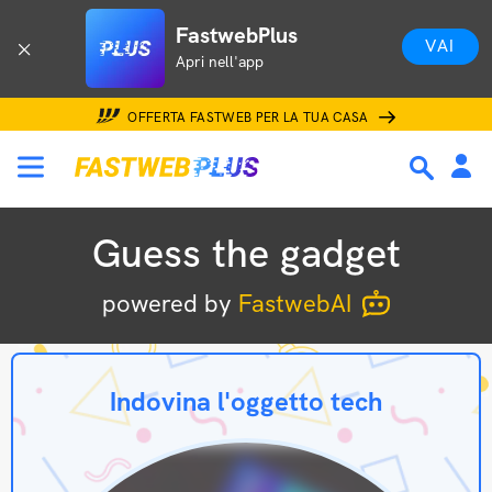
FastwebPlus
VAI
Apri nell'app
OFFERTA FASTWEB PER LA TUA CASA
Guess the gadget
powered by
FastwebAI
Indovina l'oggetto tech