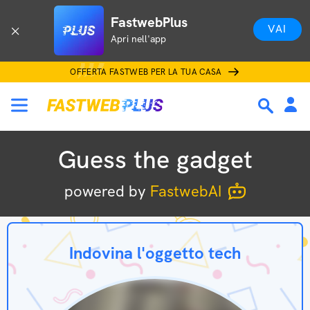
FastwebPlus
VAI
Apri nell'app
OFFERTA FASTWEB PER LA TUA CASA
Guess the gadget
powered by
FastwebAI
Indovina l'oggetto tech