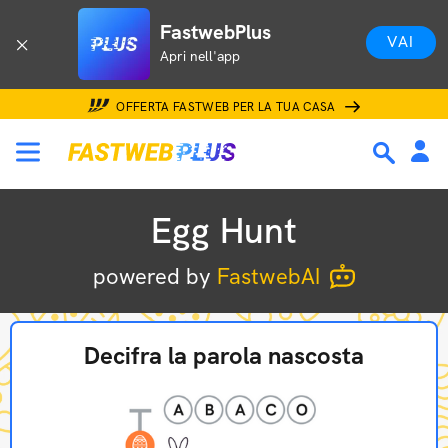
FastwebPlus
VAI
Apri nell'app
OFFERTA FASTWEB PER LA TUA CASA
Egg Hunt
powered by
FastwebAI
Decifra la parola nascosta