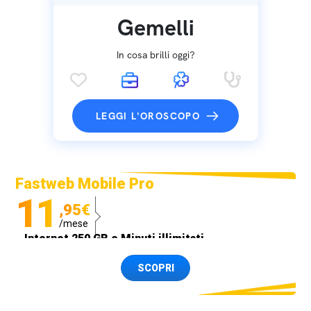
Gemelli
In cosa brilli oggi?
LEGGI L'OROSCOPO
Fastweb Mobile Pro
11
,95€
/mese
Internet 250 GB e Minuti illimitati
Spedizione SIM GRATIS
SCOPRI