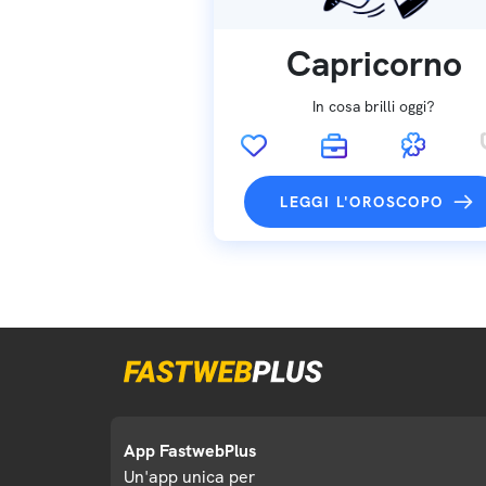
Capricorno
In cosa brilli oggi?
LEGGI L'OROSCOPO
App FastwebPlus
Un'app unica per