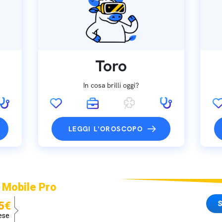
Toro
In cosa brilli oggi?
LEGGI L'OROSCOPO
 Mobile Pro
S
5€
ese