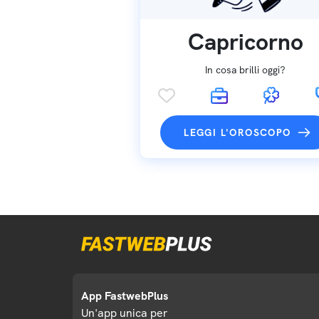
Capricorno
In cosa brilli oggi?
LEGGI L'OROSCOPO
App FastwebPlus
Un'app unica per