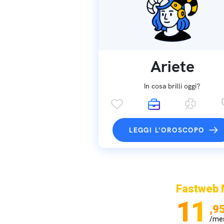
Ariete
In cosa brilli oggi?
LEGGI L'OROSCOPO
Fastweb 
11
,9
/me