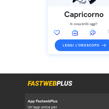
Capricorno
In cosa brilli oggi?
LEGGI L'OROSCOPO
App FastwebPlus
Un'app unica per