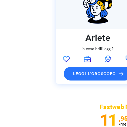
Ariete
In cosa brilli oggi?
LEGGI L'OROSCOPO
Fastweb 
11
,9
/me