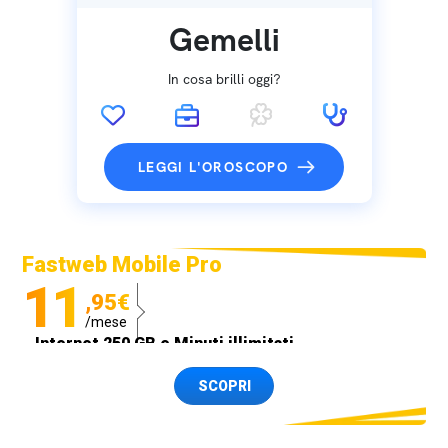
Gemelli
In cosa brilli oggi?
LEGGI L'OROSCOPO
Fastweb Mobile Pro
11
,95€
/mese
Internet 250 GB e Minuti illimitati
Spedizione SIM GRATIS
SCOPRI