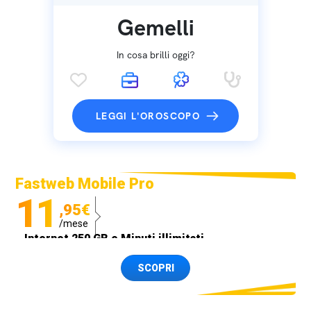
Gemelli
In cosa brilli oggi?
LEGGI L'OROSCOPO
Fastweb Mobile Pro
11
,95€
/mese
Internet 250 GB e Minuti illimitati
Spedizione SIM GRATIS
SCOPRI