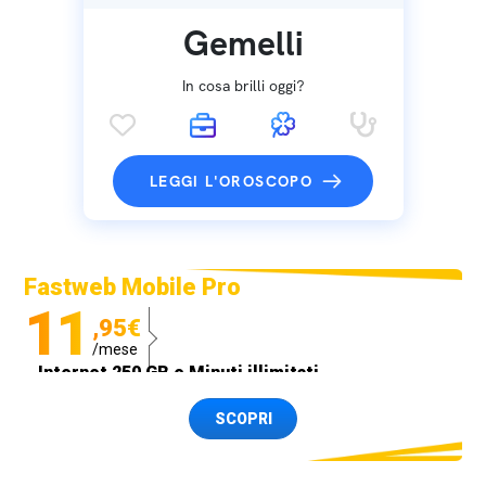
Gemelli
In cosa brilli oggi?
LEGGI L'OROSCOPO
Fastweb Mobile Pro
11
,95€
/mese
Internet 250 GB e Minuti illimitati
Spedizione SIM GRATIS
SCOPRI