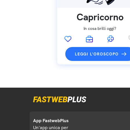
Capricorno
In cosa brilli oggi?
LEGGI L'OROSCOPO
App FastwebPlus
Un'app unica per