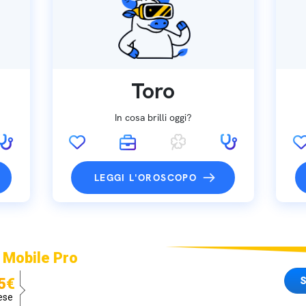
Toro
In cosa brilli oggi?
LEGGI L'OROSCOPO
 Mobile Pro
S
5€
ese