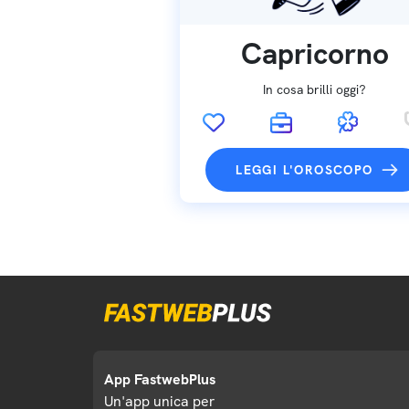
Capricorno
In cosa brilli oggi?
LEGGI L'OROSCOPO
App FastwebPlus
Un'app unica per