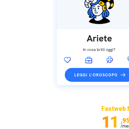
Ariete
In cosa brilli oggi?
LEGGI L'OROSCOPO
Fastweb 
11
,9
/me