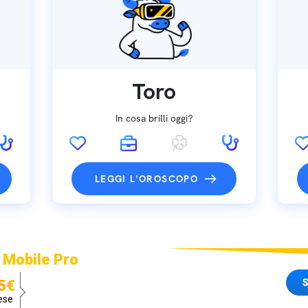
Toro
In cosa brilli oggi?
LEGGI L'OROSCOPO
 Mobile Pro
S
5€
ese