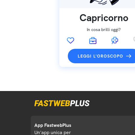
Capricorno
In cosa brilli oggi?
LEGGI L'OROSCOPO
App FastwebPlus
Un'app unica per