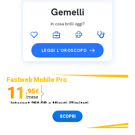
Gemelli
In cosa brilli oggi?
LEGGI L'OROSCOPO
Fastweb Mobile Pro
11
,95€
/mese
Internet 250 GB e Minuti illimitati
Spedizione SIM GRATIS
SCOPRI