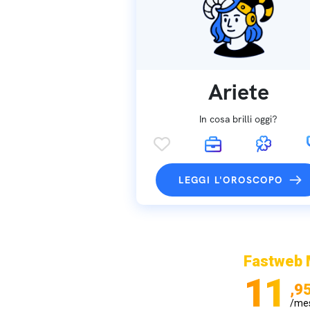
Ariete
In cosa brilli oggi?
LEGGI L'OROSCOPO
Fastweb 
11
,9
/me