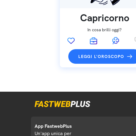
Capricorno
In cosa brilli oggi?
LEGGI L'OROSCOPO
App FastwebPlus
Un'app unica per