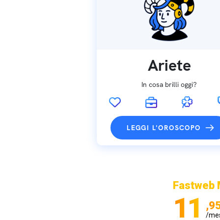
Ariete
In cosa brilli oggi?
LEGGI L'OROSCOPO
Fastweb 
11
,9
/me