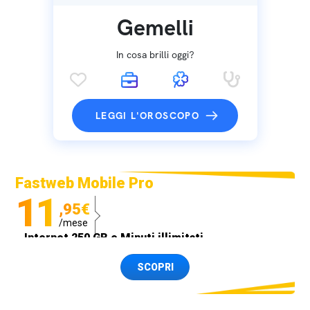
Gemelli
In cosa brilli oggi?
LEGGI L'OROSCOPO
Fastweb Mobile Pro
11
,95€
/mese
Internet 250 GB e Minuti illimitati
Spedizione SIM GRATIS
SCOPRI