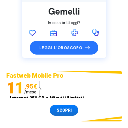
Gemelli
In cosa brilli oggi?
LEGGI L'OROSCOPO
Fastweb Mobile Pro
11
,95€
/mese
Internet 250 GB e Minuti illimitati
Spedizione SIM GRATIS
SCOPRI