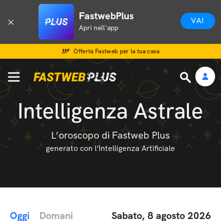
FastwebPlus
VAI
Apri nell'app
Offerta Fastweb per la tua casa
Intelligenza Astrale
L’oroscopo di Fastweb Plus
generato con l’Intelligenza Artificiale
Oggi
Domani
Sabato, 8 agosto 2026