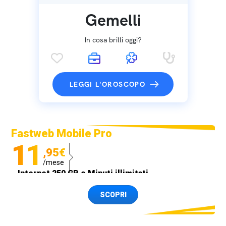
Gemelli
In cosa brilli oggi?
LEGGI L'OROSCOPO
Fastweb Mobile Pro
11
,95€
/mese
Internet 250 GB e Minuti illimitati
Spedizione SIM GRATIS
SCOPRI