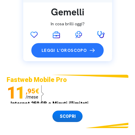
Gemelli
In cosa brilli oggi?
LEGGI L'OROSCOPO
Fastweb Mobile Pro
11
,95€
/mese
Internet 250 GB e Minuti illimitati
Spedizione SIM GRATIS
SCOPRI