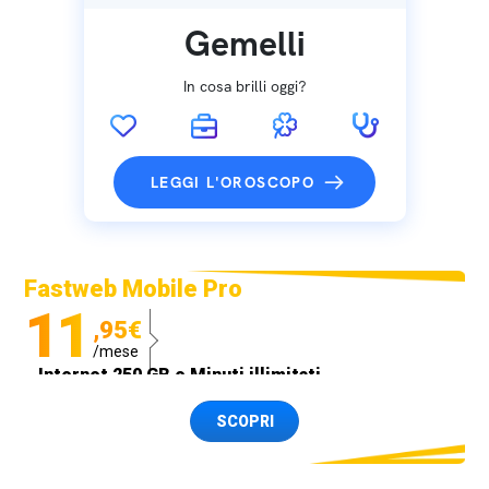
Gemelli
In cosa brilli oggi?
LEGGI L'OROSCOPO
Fastweb Mobile Pro
11
,95€
/mese
Internet 250 GB e Minuti illimitati
Spedizione SIM GRATIS
SCOPRI